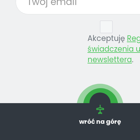
Akceptuję
Re
świadczenia u
newslettera
.
wróć na górę