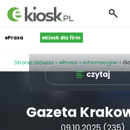
ePrasa
eKiosk dla firm
Strona Główna
>
ePrasa
>
Informacyjne
>
Ga
czytaj
Gazeta Krako
09.10.2025 (235)