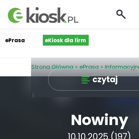
ePrasa
eKiosk dla firm
Strona Główna
>
ePrasa
>
Informacyjn
czytaj
Nowiny
10.10.2025 (197)