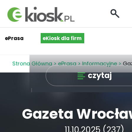
ePrasa
eKiosk dla firm
Strona Główna
>
ePrasa
>
Informacyjne
>
Ga
czytaj
Gazeta Wrocł
11.10.2025 (237)