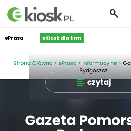
ePrasa
eKiosk dla firm
Strona Główna
>
ePrasa
>
Informacyjne
>
Ga
Bydgoszcz
czytaj
Gazeta Pomors