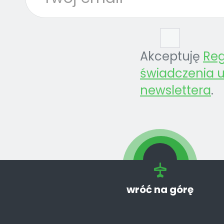
Akceptuję
Re
świadczenia u
newslettera
.
wróć na górę