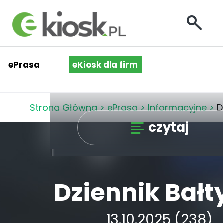
ePrasa
eKiosk dla firm
Strona Główna
>
ePrasa
>
Informacyjne
>
D
czytaj
Dziennik Bałt
13.10.2025 (238)