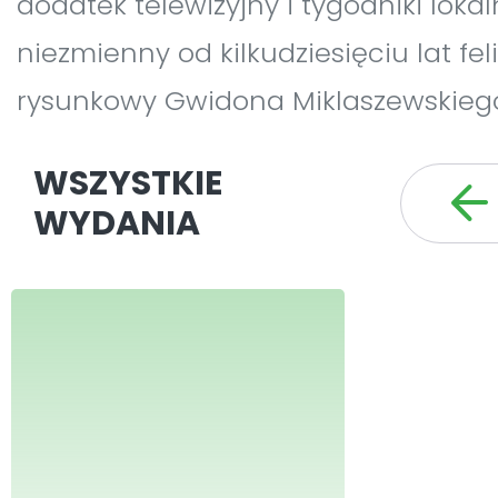
dodatek telewizyjny i tygodniki loka
niezmienny od kilkudziesięciu lat fel
rysunkowy Gwidona Miklaszewskieg
WSZYSTKIE
WYDANIA