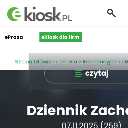
ePrasa
eKiosk dla firm
Strona Główna
>
ePrasa
>
Informacyjne
>
Dz
czytaj
Dziennik Zach
07.11.2025 (259)