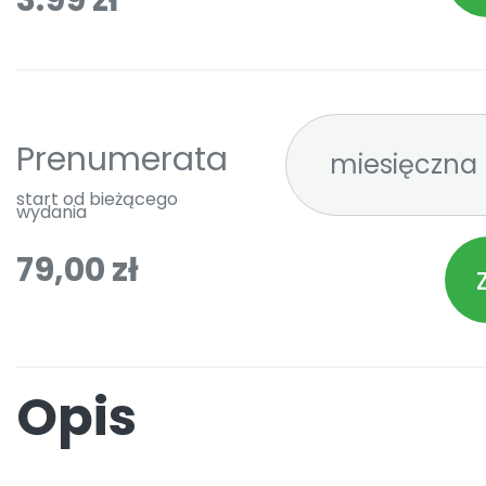
3.99 zł
Prenumerata
start od bieżącego
wydania
79,00 zł
Opis