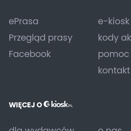
ePrasa
e-kiosk
Przegląd prasy
kody a
Facebook
pomoc
kontakt
WIĘCEJ O
dla wydawców
o nas