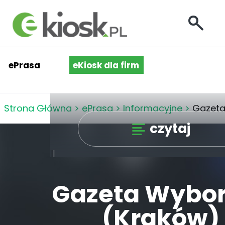
ePrasa
eKiosk dla firm
Strona Główna
>
ePrasa
>
Informacyjne
>
Gazeta
czytaj
Gazeta Wybo
(Kraków)