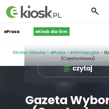
ePrasa
eKiosk dla firm
Strona Główna
>
ePrasa
>
Informacyjne
>
G
(Częstochowa)
czytaj
Gazeta Wybo