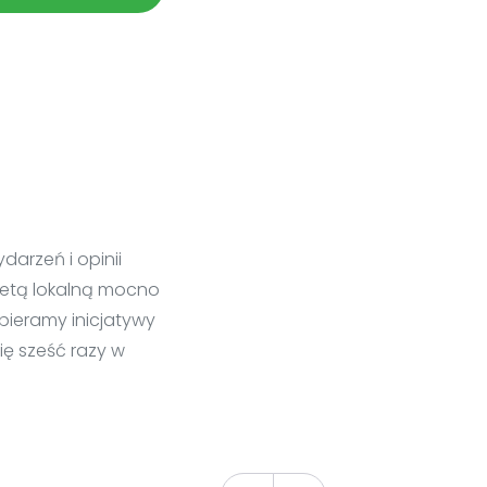
darzeń i opinii
zetą lokalną mocno
pieramy inicjatywy
ię sześć razy w