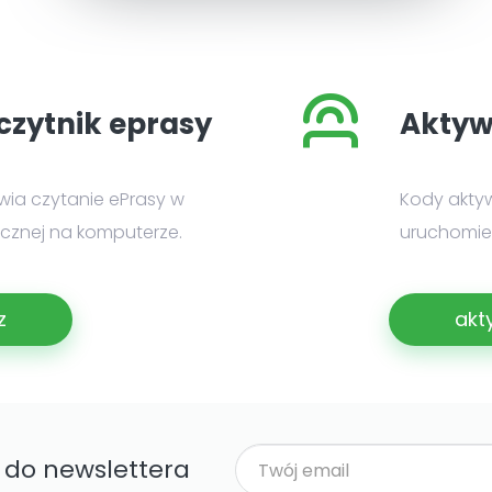
czytnik eprasy
Aktyw
iwia czytanie ePrasy w
Kody akty
nicznej na komputerze.
uruchomien
z
akt
ę do newslettera