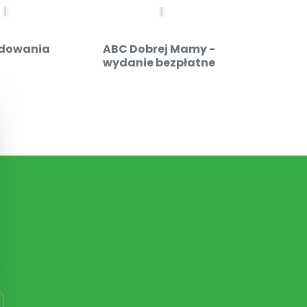
dowania
ABC Dobrej Mamy -
Admin
wydanie bezpłatne