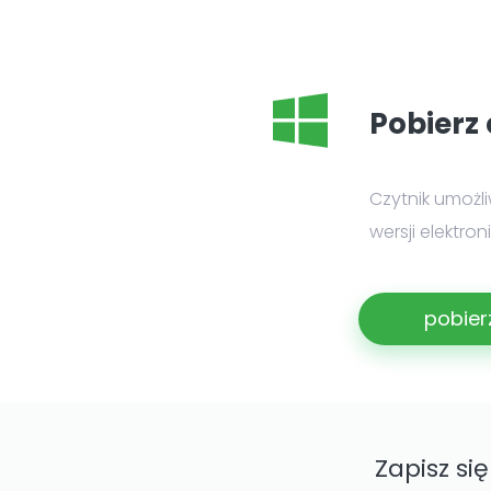
Pobierz 
Czytnik umożl
wersji elektro
pobier
Zapisz si