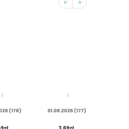
026 (178)
01.08.2026 (177)
31.07.
69zł
3.69zł
3