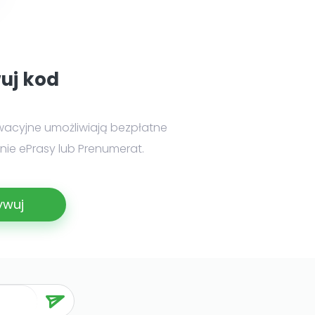
uj kod
wacyjne umożliwiają bezpłatne
ie ePrasy lub Prenumerat.
ywuj