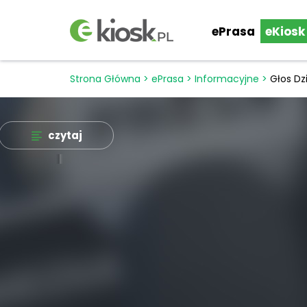
ePrasa
eKiosk
Strona Główna
>
ePrasa
>
Informacyjne
>
Głos Dz
czytaj