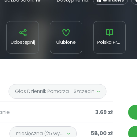
Windows
Udostępnij
Ulubione
Polska Press
Głos Dziennik Pomorza - Szczecin
anie
3.69 zł
58,00 zł
miesięczna (25 wydań)