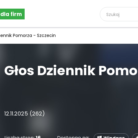
 dla firm
iennik Pomorza - Szczecin
Głos Dziennik Pomo
12.11.2025 (262)
Liczba stron:
16
Dostępne na: