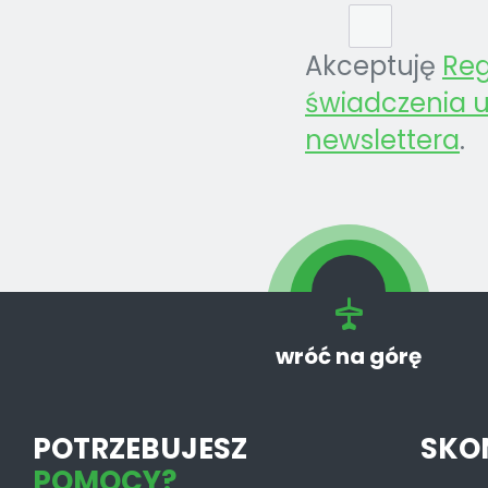
Akceptuję
Re
świadczenia u
newslettera
.
wróć na górę
POTRZEBUJESZ
SKO
POMOCY?