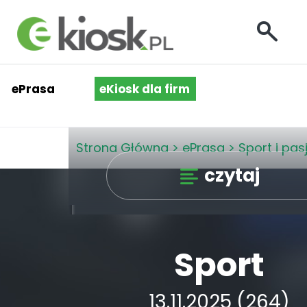
ePrasa
eKiosk dla firm
Strona Główna
>
ePrasa
>
Sport i pas
czytaj
Sport
13.11.2025 (264)