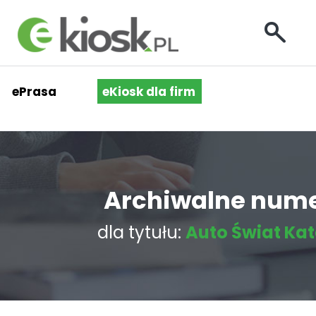
ePrasa
eKiosk dla firm
Archiwalne num
dla tytułu:
Auto Świat Ka