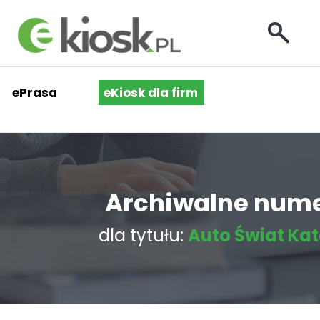
ePrasa
eKiosk dla firm
Archiwalne num
dla tytułu:
Auto Świat Ka