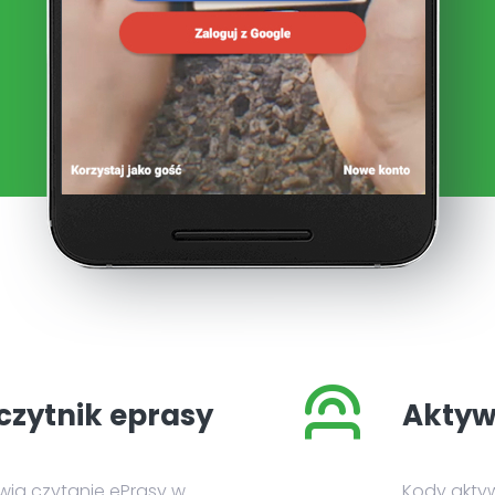
czytnik eprasy
Aktyw
iwia czytanie ePrasy w
Kody akty