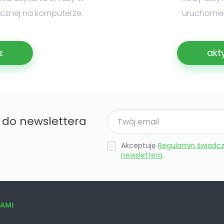
nicznej na komputerze.
uruchomien
z
akt
ę do newslettera
Akceptuję
Regulamin świadcz
newslettera
.
NAMI