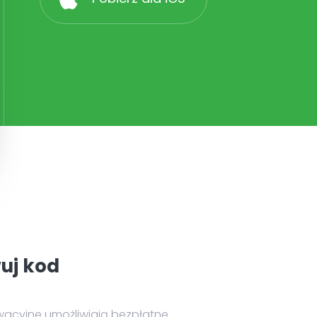
uj kod
wacyjne umożliwiają bezpłatne