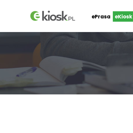
ePrasa
eKiosk