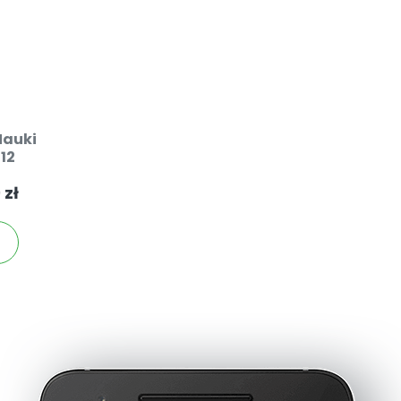
Nauki
12
 zł