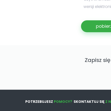
wersji elektro
pobier
Zapisz si
POTRZEBUJESZ
POMOCY?
SKONTAKTUJ SIĘ
Z 