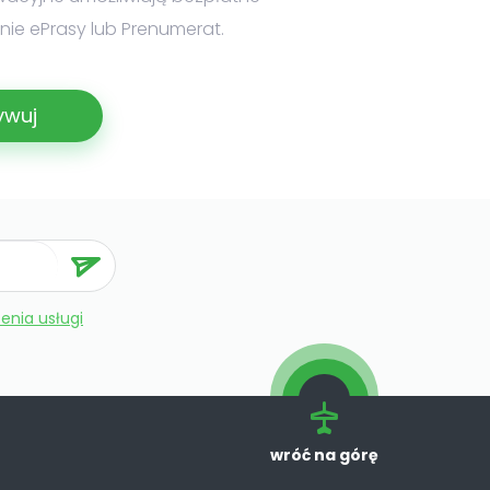
ie ePrasy lub Prenumerat.
ywuj
enia usługi
wróć na górę