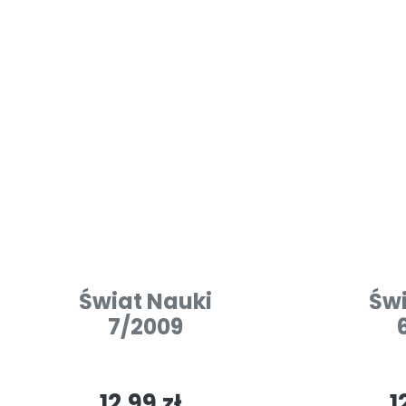
Świat Nauki
Świ
7/2009
12.99 zł
1