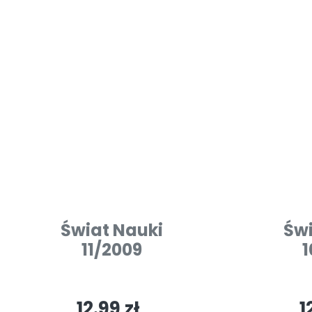
Świat Nauki
Świ
11/2009
1
12.99 zł
1